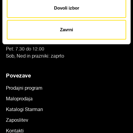
Tel:
+386 (0)1 7247900
Dovoli izbor
Email:
info@starman.si
Odpiralni čas
Zavrni
Pon - Čet: 7.30 do 14.30
Pet: 7.30 do 12.00
Sob, Ned in prazniki: zaprto
Povezave
Prodajni program
Maloprodaja
Katalogi Starman
Zaposlitev
Kontakti