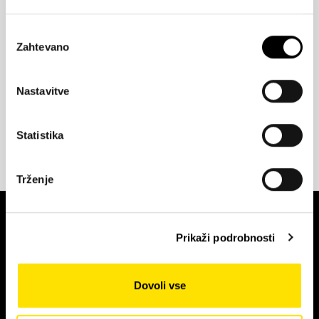
Izbira
Zahtevano
soglasja
Nastavitve
Statistika
Preberi več
Trženje
Prikaži podrobnosti
Starman d.o.o.
Poslovna cona Žeje pri Komendi
Dovoli vse
Pod brezami 2, SI-1218 Komenda