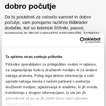
dobro počutje
Da bi poskrbeli za celovito varnost in dobro
počutje, vam ponujamo različne Blåkläder
dodatke, kot so kolenski ščitniki, pasovi,
nogavice in drugi varnostni pripomočki. Izdelani
so z najnovejšo tehnologijo, ki zagotavlja
zanesljivost izdelka. Poleg tega so proizvodne
metode, ki jih je sprejelo podjetje, trajnostne, da
zagotovijo popolno kakovost in hkrati varujejo
Ta spletna stran vsebuje piškotke
okolje.
Piškotke uporabljamo za prilagoditev vsebin in oglasov,
Pomembno je, da se zavedamo pomena
za zagotavljanje funkcij družbenih medijev in za analize
zdravja, zato bodite odgovorni in poskrbite za
našega prometa. Poleg tega delimo informacije o vaši
lastno zaščito ter varnost tudi drugih okoli vas.
uporabi našega mesta z našimi partnerji s področja
družbenih medijev, oglaševanja in analitike, ki jih morda
kombinirajo z drugimi informacijami, ki ste jim jih
posredovali ali pa so jih zbrali skozi vašo uporabo
njihovih storitev.