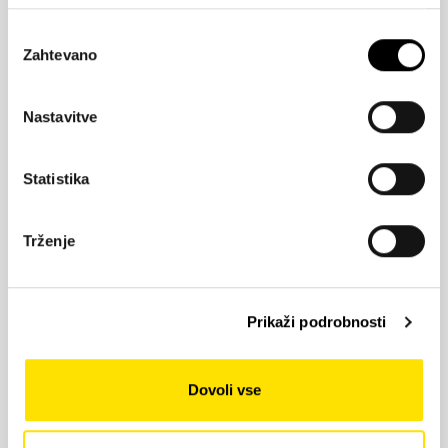
sofisticirano
Izbira
Zahtevano
soglasja
Nastavitve
Statistika
ARTLINE METAL ART –
Trženje
industrijsko in
moderno
Prikaži podrobnosti
Dovoli vse