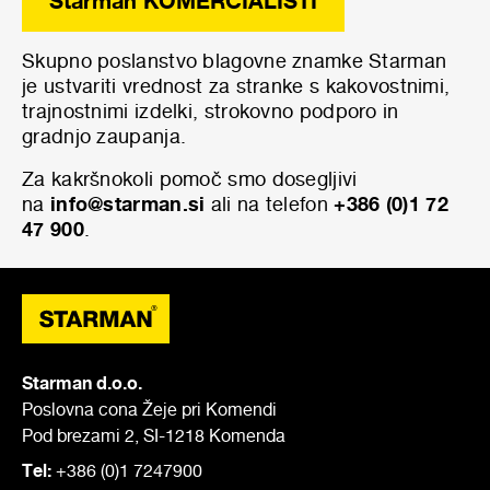
Starman KOMERCIALISTI
Skupno poslanstvo blagovne znamke Starman
je ustvariti vrednost za stranke s kakovostnimi,
trajnostnimi izdelki, strokovno podporo in
gradnjo zaupanja.
Za kakršnokoli pomoč smo dosegljivi
na
info@starman.si
ali na telefon
+386 (0)1 72
47 900
.
Starman d.o.o.
Poslovna cona Žeje pri Komendi
Pod brezami 2, SI-1218 Komenda
Tel:
+386 (0)1 7247900