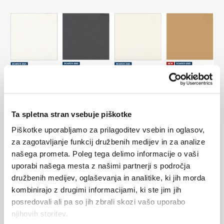
Ta spletna stran vsebuje piškotke
Piškotke uporabljamo za prilagoditev vsebin in oglasov,
za zagotavljanje funkcij družbenih medijev in za analize
našega prometa. Poleg tega delimo informacije o vaši
uporabi našega mesta z našimi partnerji s področja
ARTLINE FABRIC ART
družbenih medijev, oglaševanja in analitike, ki jih morda
kombinirajo z drugimi informacijami, ki ste jim jih
– umetniško in
posredovali ali pa so jih zbrali skozi vašo uporabo
njihovih storitev.