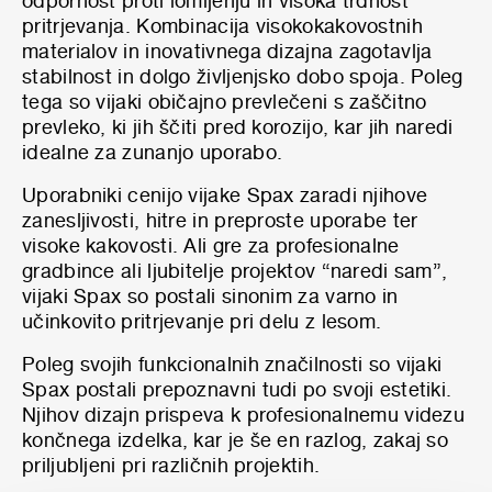
odpornost proti lomljenju in visoka trdnost
pritrjevanja. Kombinacija visokokakovostnih
materialov in inovativnega dizajna zagotavlja
stabilnost in dolgo življenjsko dobo spoja. Poleg
tega so vijaki običajno prevlečeni s zaščitno
prevleko, ki jih ščiti pred korozijo, kar jih naredi
idealne za zunanjo uporabo.
Uporabniki cenijo vijake Spax zaradi njihove
zanesljivosti, hitre in preproste uporabe ter
visoke kakovosti. Ali gre za profesionalne
gradbince ali ljubitelje projektov “naredi sam”,
vijaki Spax so postali sinonim za varno in
učinkovito pritrjevanje pri delu z lesom.
Poleg svojih funkcionalnih značilnosti so vijaki
Spax postali prepoznavni tudi po svoji estetiki.
Njihov dizajn prispeva k profesionalnemu videzu
končnega izdelka, kar je še en razlog, zakaj so
priljubljeni pri različnih projektih.