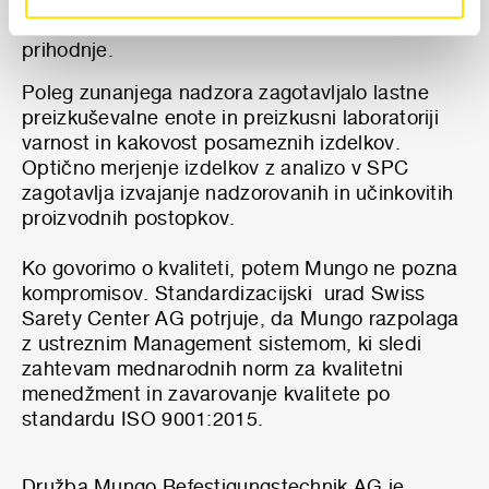
zagotavljajo družbi trden položaj na trgu tudi v
prihodnje.
Poleg zunanjega nadzora zagotavljalo lastne
preizkuševalne enote in preizkusni laboratoriji
varnost in kakovost posameznih izdelkov.
Optično merjenje izdelkov z analizo v SPC
zagotavlja izvajanje nadzorovanih in učinkovitih
proizvodnih postopkov.
Ko govorimo o kvaliteti, potem Mungo ne pozna
kompromisov. Standardizacijski urad Swiss
Sarety Center AG potrjuje, da Mungo razpolaga
z ustreznim Management sistemom, ki sledi
zahtevam mednarodnih norm za kvalitetni
menedžment in zavarovanje kvalitete po
standardu ISO 9001:2015.
Družba Mungo Befestigungstechnik AG je