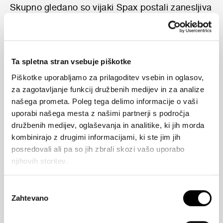
Skupno gledano so vijaki Spax postali zanesljiva
izbira za tiste, ki cenijo visoko kakovost,
zanesljivost in enostavnost pri delu z lesom in
drugimi materiali. Nenehne inovacije in
zavezanost kakovosti jih delajo nepremagljivo
Ta spletna stran vsebuje piškotke
izbiro med vijaki na trgu.
Piškotke uporabljamo za prilagoditev vsebin in oglasov,
Celotna ponudba vijakov SPAX je pregledno
za zagotavljanje funkcij družbenih medijev in za analize
razporejena glede na obliko glave in material ali
našega prometa. Poleg tega delimo informacije o vaši
površinsko obdelavo. Za enostavno izbiro
uporabi našega mesta z našimi partnerji s področja
pravega vijaka za predvideno uporabo: od
družbenih medijev, oglaševanja in analitike, ki jih morda
ploščate poglobljene glave do glave s podložko
kombinirajo z drugimi informacijami, ki ste jim jih
ali valjaste glave, iz nerjavečega jekla ali s
posredovali ali pa so jih zbrali skozi vašo uporabo
premazom WIROX – SPAX je vedno prava
njihovih storitev.
izbira.
Izbira
Zahtevano
soglasja