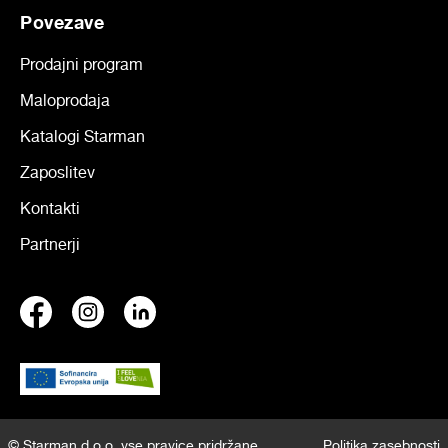
Povezave
Prodajni program
Maloprodaja
Katalogi Starman
Zaposlitev
Kontakti
Partnerji
© Starman d.o.o. vse pravice pridržane
Politika zasebnosti