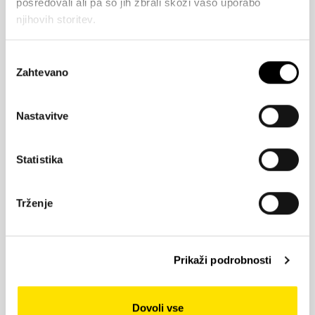
posredovali ali pa so jih zbrali skozi vašo uporabo
kolekcijo laminatnih podov Kaindl FLOORING
njihovih storitev.
dosegajo uresničevanje pionirskih idej:
Klasični
(natural touch, easy touch in classic
Izbira
touch)
Zahtevano
soglasja
Aquapro
(select classic touch, select natural
touch, supreme natural touch in wood veneer
Nastavitve
parquet)
Florganic
Statistika
Preberi več
Trženje
VINILNI PODI
Vinilna talna obloga je priljubljena in vsestranska
Prikaži podrobnosti
možnost za estetsko oblikovanje tal v različnih
prostorih. Izdelana iz trpežnega in
prilagodljivega vinila, ta talna obloga ponuja
Dovoli vse