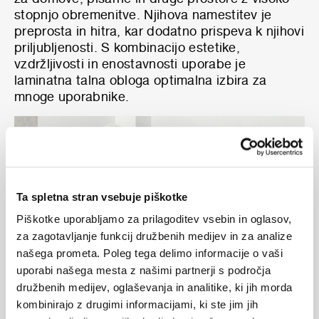
stopnjo obremenitve. Njihova namestitev je
preprosta in hitra, kar dodatno prispeva k njihovi
priljubljenosti. S kombinacijo estetike,
vzdržljivosti in enostavnosti uporabe je
laminatna talna obloga optimalna izbira za
mnoge uporabnike.
Ta spletna stran vsebuje piškotke
Piškotke uporabljamo za prilagoditev vsebin in oglasov,
za zagotavljanje funkcij družbenih medijev in za analize
našega prometa. Poleg tega delimo informacije o vaši
uporabi našega mesta z našimi partnerji s področja
družbenih medijev, oglaševanja in analitike, ki jih morda
V naši ponudbi zagotavljamo vrhunske materiale
kombinirajo z drugimi informacijami, ki ste jim jih
priznanega dobavitelja
Kaindl
, ki z njihovo