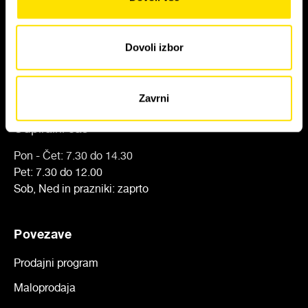
Starman d.o.o.
Poslovna cona Žeje pri Komendi
Pod brezami 2, SI-1218 Komenda
Dovoli izbor
Tel:
+386 (0)1 7247900
Email:
info@starman.si
Zavrni
Odpiralni čas
Pon - Čet: 7.30 do 14.30
Pet: 7.30 do 12.00
Sob, Ned in prazniki: zaprto
Povezave
Prodajni program
Maloprodaja