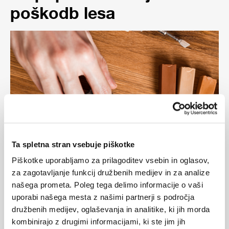
poškodb lesa
Ta spletna stran vsebuje piškotke
Piškotke uporabljamo za prilagoditev vsebin in oglasov,
za zagotavljanje funkcij družbenih medijev in za analize
Voski za les predstavljajo učinkovito in
našega prometa. Poleg tega delimo informacije o vaši
priljubljeno rešitev za zaščito, ohranjanje
uporabi našega mesta z našimi partnerji s področja
ter izboljšanje videza lesa. Voski za les
se lahko uporabljajo za prikritje manjših
družbenih medijev, oglaševanja in analitike, ki jih morda
prask, odrgnin ter drugih površinskih
kombinirajo z drugimi informacijami, ki ste jim jih