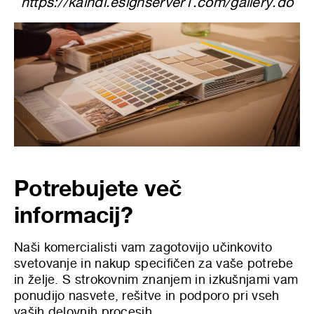
https://kaindl.esignserver1.com/gallery.do
Potrebujete več
informacij?
Naši komercialisti
vam zagotovijo učinkovito
svetovanje in nakup specifičen za vaše potrebe
in želje. S strokovnim znanjem in izkušnjami vam
ponudijo nasvete, rešitve in podporo pri vseh
vaših delovnih procesih.