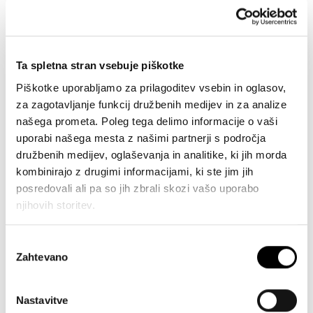
oblikovanju
več različnih dimenzij za več različnih potreb
Ta spletna stran vsebuje piškotke
Piškotke uporabljamo za prilagoditev vsebin in oglasov,
za zagotavljanje funkcij družbenih medijev in za analize
WORKtops
našega prometa. Poleg tega delimo informacije o vaši
uporabi našega mesta z našimi partnerji s področja
družbenih medijev, oglaševanja in analitike, ki jih morda
od plemenitega kamna do klasičnega lesa
kombinirajo z drugimi informacijami, ki ste jim jih
eleganten videz, ki postavlja nove standarde
posredovali ali pa so jih zbrali skozi vašo uporabo
oblikovanja
njihovih storitev.
z inovativnimi materiali do enostavnih rešitev za
vzdrževanje
Izbira
Zahtevano
soglasja
Nastavitve