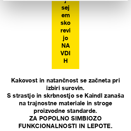
sej
em
sko
revi
jo
NA
VDI
H
Kakovost in natančnost se začneta pri
izbiri surovin.
S strastjo in skrbnostjo se Kaindl zanaša
na trajnostne materiale in stroge
proizvodne standarde.
ZA POPOLNO SIMBIOZO
FUNKCIONALNOSTI IN LEPOTE.