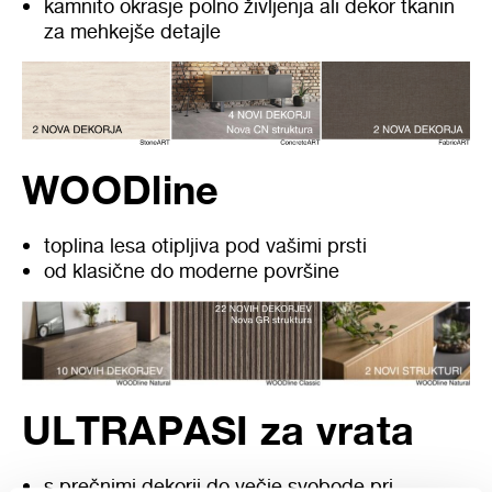
kamnito okrasje polno življenja ali dekor tkanin
za mehkejše detajle
WOODline
toplina lesa otipljiva pod vašimi prsti
od klasične do moderne površine
ULTRAPASI za vrata
s prečnimi dekorji do večje svobode pri