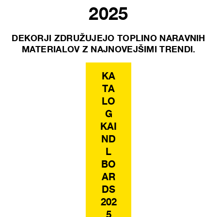
2025
DEKORJI ZDRUŽUJEJO TOPLINO NARAVNIH
MATERIALOV Z NAJNOVEJŠIMI TRENDI.
KA
TA
LO
G
KAI
ND
L
BO
AR
DS
202
5